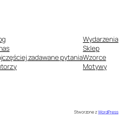
og
Wydarzenia
nas
Sklep
jczęściej zadawane pytania
Wzorce
torzy
Motywy
Stworzone z
WordPress