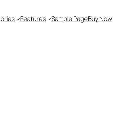
ories
Features
Sample Page
Buy Now