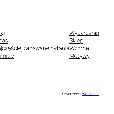
og
Wydarzenia
nas
Sklep
jczęściej zadawane pytania
Wzorce
torzy
Motywy
Stworzone z
WordPress